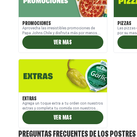
PROMOCIONES
PIZZAS
Aprovecha las irresistibles promociones de
Las pizzas 
Papa Johns Chile y disfruta más por menos.
por su mas
Encuentra descuentos en pizzas grandes,
real y abun
VER MAS
combos familiares y ofertas exclusivas en
Disfruta de
nuestro sitio web, App y Call Center. Ideales
tenemos pa
para compartir en casa o pedir a domicilio,
pizzas en C
nuestras promos combinan sabor, calidad y
Papa Johns 
buen precio. ¡Descubre las mejores
una!
promociones de pizzas en Chile solo en Papa
Johns!
EXTRAS
Agrega un toque extra a tu orden con nuestros
extras y completa tu comida con nuestros
deliciosos complementos
VER MAS
PREGUNTAS FRECUENTES DE LOS POSTRES