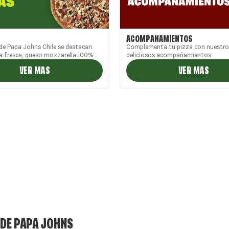
ACOMPAÑAMIENTOS
de Papa Johns Chile se destacan
Complementa tu pizza con nuestro
a fresca, queso mozzarella 100%
deliciosos acompañamientos.
dantes ingredientes de calidad.
VER MAS
VER MAS
 todas las exquisitas variedades que
ra cada momento. Si buscas
hile con auténtico sabor y frescura,
es tu mejor opción. ¡Mejor pídete
 DE PAPA JOHNS