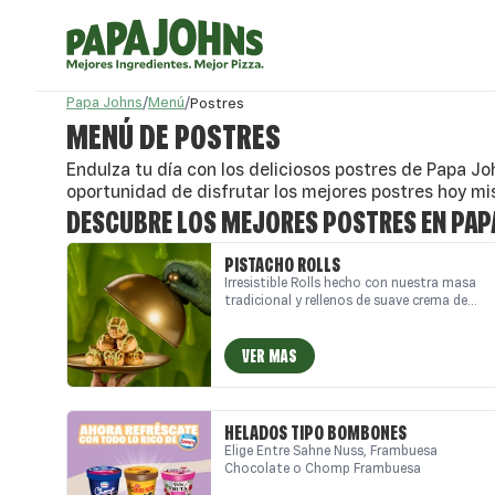
Papa Johns
/
Menú
/
Postres
MENÚ DE POSTRES
Endulza tu día con los deliciosos postres de Papa Joh
oportunidad de disfrutar los mejores postres hoy m
DESCUBRE LOS MEJORES POSTRES EN PAP
PISTACHO ROLLS
Irresistible Rolls hecho con nuestra masa
tradicional y rellenos de suave crema de
pistacho y cubiertos con una delicada
salsa
VER MAS
HELADOS TIPO BOMBONES
Elige Entre Sahne Nuss, Frambuesa
Chocolate o Chomp Frambuesa