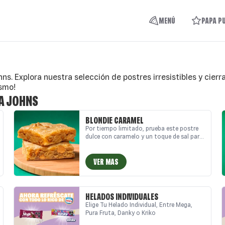
MENÚ
PAPA P
ns. Explora nuestra selección de postres irresistibles y cier
ismo!
A JOHNS
BLONDIE CARAMEL
Por tiempo limitado, prueba este postre
dulce con caramelo y un toque de sal para
resaltar el sabor.
VER MAS
HELADOS INDIVIDUALES
Elige Tu Helado Individual, Entre Mega,
Pura Fruta, Danky o Kriko