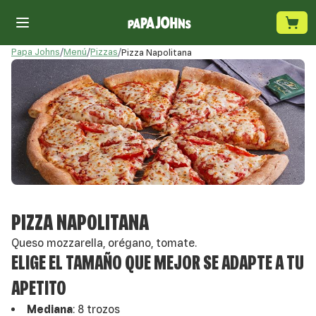
Papa Johns
/
Menú
/
Pizzas
/
Pizza Napolitana
PIZZA NAPOLITANA
Queso mozzarella, orégano, tomate.
ELIGE EL TAMAÑO QUE MEJOR SE ADAPTE A TU
APETITO
Mediana
:
8 trozos