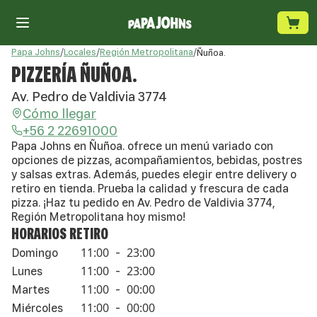
Papa Johns
/
Locales
/
Región Metropolitana
/
Ñuñoa.
PIZZERÍA ÑUÑOA.
Av. Pedro de Valdivia 3774
Cómo llegar
+56 2 22691000
Papa Johns en Ñuñoa. ofrece un menú variado con
opciones de pizzas, acompañamientos, bebidas, postres
y salsas extras. Además, puedes elegir entre delivery o
retiro en tienda. Prueba la calidad y frescura de cada
pizza. ¡Haz tu pedido en Av. Pedro de Valdivia 3774,
Región Metropolitana hoy mismo!
HORARIOS RETIRO
11:00
23:00
Domingo
-
11:00
23:00
Lunes
-
11:00
00:00
Martes
-
11:00
00:00
Miércoles
-