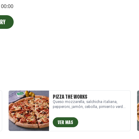
00:00
ERY
PIZZA THE WORKS
Queso mozzarella, salchicha italiana,
pepperoni, jamón, cebolla, pimiento verde,
aceitunas negras, champiñón.
VER MAS