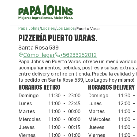
Papa Johns
/
Locales
/
Los Lagos
/
Puerto Varas.
PIZZERÍA PUERTO VARAS.
Santa Rosa 539
Cómo llegar
+56233252012
Papa Johns en Puerto Varas. ofrece un menú variado
acompañamientos, bebidas, postres y salsas extras.
entre delivery o retiro en tienda. Prueba la calidad y
tu pedido en Santa Rosa 539, Los Lagos hoy mismo!
HORARIOS RETIRO
HORARIOS DELIVERY
11:30
23:00
11:30
Domingo
-
Domingo
-
11:00
22:45
12:00
Lunes
-
Lunes
-
11:00
00:00
11:00
Martes
-
Martes
-
11:00
00:00
11:00
Miércoles
-
Miércoles
-
11:00
00:15
11:00
Jueves
-
Jueves
-
11:00
01:00
11:00
Viernes
-
Viernes
-