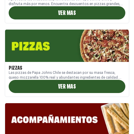
disfruta más por menos. Encuentra descuentos en pizzas grandes,
combos familiares y ofertas exclusivas en nuestro sitio web, App y
VER MAS
Call Center. Ideales para compartir en casa o pedir a domicilio,
nuestras promos combinan sabor, calidad y buen precio. ¡Descubre las
mejores promociones de pizzas en Chile solo en Papa Johns!
PIZZAS
Las pizzas de Papa Johns Chile se destacan por su masa fresca,
queso mozzarella 100% real y abundantes ingredientes de calidad.
Disfruta de todas las exquisitas variedades que tenemos para cada
VER MAS
momento. Si buscas pizzas en Chile con auténtico sabor y frescura,
Papa Johns es tu mejor opción. ¡Mejor pídete una!