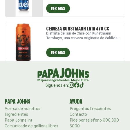
elaborada con ingredientes 100% naturales y
doble fermentación, que ofrece un sabor
VER MAS
balanceado y refrescante
CERVEZA KUNSTMANN LATA 470 CC
Disfruta del sur de Chile con Kunstmann
Torobayo, una cerveza originaria de Valdivia.
Con su distintivo color cobre y una mezcla de
malta rubia, malta caramelo, lúpulo y levadura
de fermentación alta, es la compañera ideal
VER MAS
para los amantes de la buena cerveza.
Siguenos en:
PAPA JOHNS
AYUDA
Acerca de nosotros
Preguntas frecuentes
Ingredientes
Contacto
Papa Johns Int.
Pide por teléfono 600 390
Comunicado de gallinas libres
5000