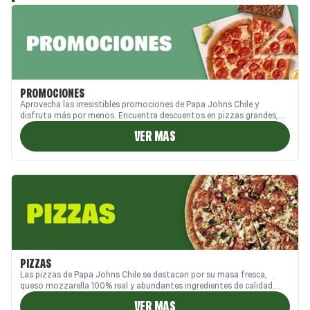
PROMOCIONES
Aprovecha las irresistibles promociones de Papa Johns Chile y
disfruta más por menos. Encuentra descuentos en pizzas grandes,
combos familiares y ofertas exclusivas en nuestro sitio web, App y
VER MAS
Call Center. Ideales para compartir en casa o pedir a domicilio,
nuestras promos combinan sabor, calidad y buen precio. ¡Descubre las
mejores promociones de pizzas en Chile solo en Papa Johns!
PIZZAS
Las pizzas de Papa Johns Chile se destacan por su masa fresca,
queso mozzarella 100% real y abundantes ingredientes de calidad.
Disfruta de todas las exquisitas variedades que tenemos para cada
VER MAS
momento. Si buscas pizzas en Chile con auténtico sabor y frescura,