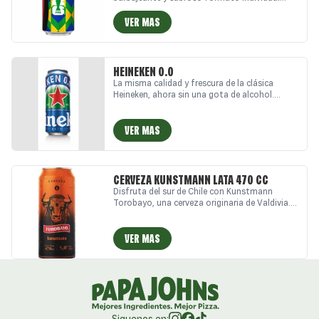
práctico y estilizado.
VER MAS
HEINEKEN 0.0
La misma calidad y frescura de la clásica
Heineken, ahora sin una gota de alcohol.
Heineken Cero es una lager sin alcohol
elaborada con ingredientes 100% naturales y
doble fermentación, que ofrece un sabor
VER MAS
balanceado y refrescante
CERVEZA KUNSTMANN LATA 470 CC
Disfruta del sur de Chile con Kunstmann
Torobayo, una cerveza originaria de Valdivia.
Con su distintivo color cobre y una mezcla de
malta rubia, malta caramelo, lúpulo y levadura
de fermentación alta, es la compañera ideal
VER MAS
para los amantes de la buena cerveza.